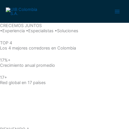
Ir
al
contenido
CRECEMOS JUNTOS
•Experiencia •Especialistas •Soluciones
TOP 4
Los 4 mejores corredores en Colombia
17%+
Crecimiento anual promedio
17+
Red global en 17 países