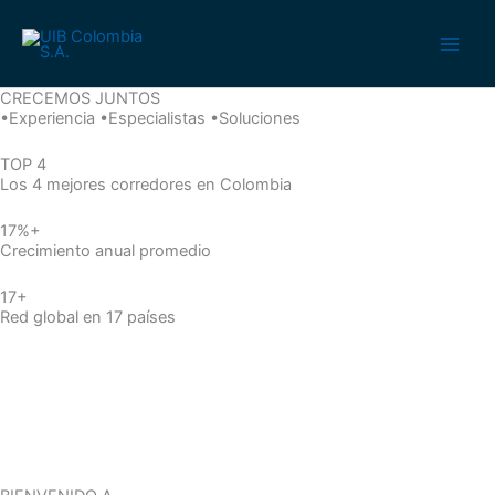
Ir
al
contenido
CRECEMOS JUNTOS
•Experiencia •Especialistas •Soluciones
TOP 4
Los 4 mejores corredores en Colombia
17%+
Crecimiento anual promedio
17+
Red global en 17 países