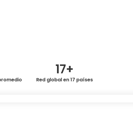
+
17+
 promedio
Red global en 17 países