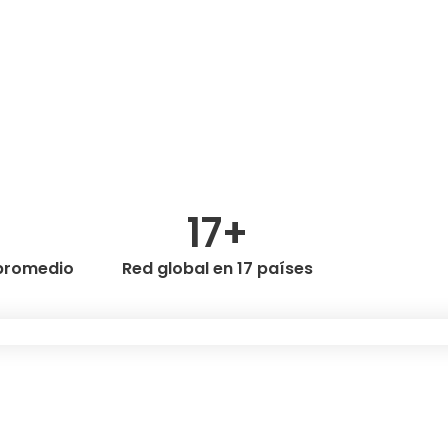
+
17+
 promedio
Red global en 17 países