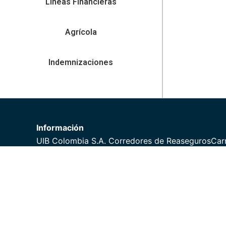
Líneas Financieras
Agrícola
Indemnizaciones
Información
UIB Colombia S.A. Corredores de Reaseguros
Carr
Oficina 601, Bogotá D.C, Colombia
Télefono: (57) 601 326 71 00
Email:
uib.colombia@uiblatam.com
Privacy Policy