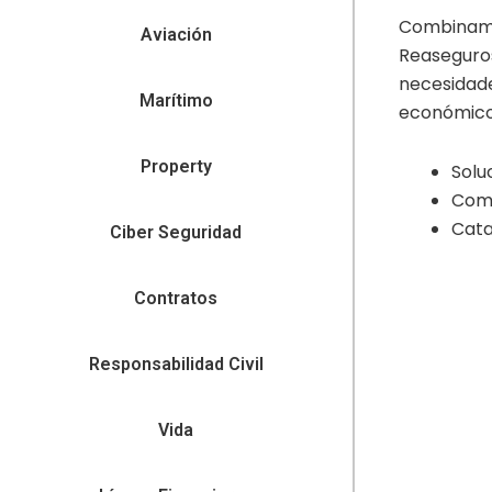
Combinamo
Aviación
Reaseguros
necesidade
Marítimo
económicos
Property
Solu
Come
Cata
Ciber Seguridad
Contratos
Responsabilidad Civil
Vida