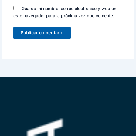
Guarda mi nombre, correo electrónico y web en
este navegador para la próxima vez que comente.