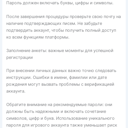
Пароль должен включать буквы, цифры и символы.
После завершения процедуры проверьте свою почту на
наличие подтверждающих писем. Не забудьте
подтвердить аккаунт, чтобы получить полный доступ
ко всем функциям платформы.
Заполнение анкеты: важные моменты для успешной
регистрации
При внесении личных данных важно точно следовать
инструкции. Ошибки в имени, фамилии или дате
рождения могут вызвать проблемы с верификацией
аккаунта.
Обратите внимание на рекомендуемые пароли: они
должны быть надежными и включать сочетание
символов, цифр и букв. Использование уникального
пароля для игрового аккаунта также уменьшает риск