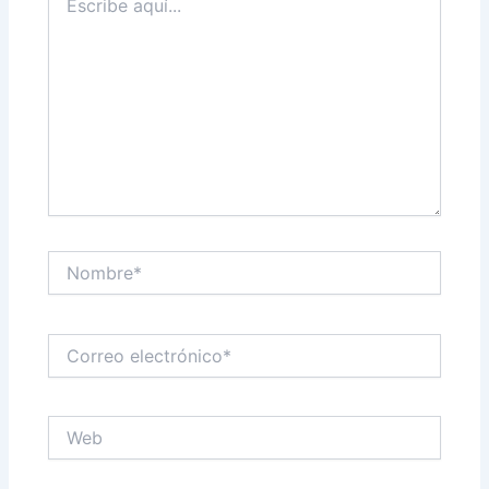
aquí...
Nombre*
Correo
electrónico*
Web