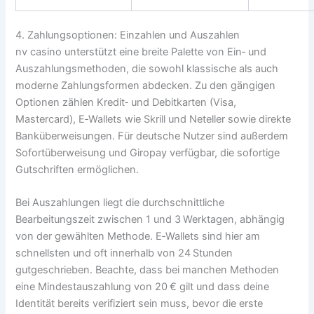
4. Zahlungsoptionen: Einzahlen und Auszahlen
nv casino unterstützt eine breite Palette von Ein‑ und
Auszahlungsmethoden, die sowohl klassische als auch
moderne Zahlungsformen abdecken. Zu den gängigen
Optionen zählen Kredit‑ und Debitkarten (Visa,
Mastercard), E‑Wallets wie Skrill und Neteller sowie direkte
Banküberweisungen. Für deutsche Nutzer sind außerdem
Sofortüberweisung und Giropay verfügbar, die sofortige
Gutschriften ermöglichen.
Bei Auszahlungen liegt die durchschnittliche
Bearbeitungszeit zwischen 1 und 3 Werktagen, abhängig
von der gewählten Methode. E‑Wallets sind hier am
schnellsten und oft innerhalb von 24 Stunden
gutgeschrieben. Beachte, dass bei manchen Methoden
eine Mindestauszahlung von 20 € gilt und dass deine
Identität bereits verifiziert sein muss, bevor die erste