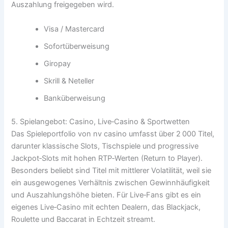
Auszahlung freigegeben wird.
Visa / Mastercard
Sofortüberweisung
Giropay
Skrill & Neteller
Banküberweisung
5. Spielangebot: Casino, Live‑Casino & Sportwetten
Das Spieleportfolio von nv casino umfasst über 2 000 Titel,
darunter klassische Slots, Tischspiele und progressive
Jackpot‑Slots mit hohen RTP‑Werten (Return to Player).
Besonders beliebt sind Titel mit mittlerer Volatilität, weil sie
ein ausgewogenes Verhältnis zwischen Gewinnhäufigkeit
und Auszahlungshöhe bieten. Für Live‑Fans gibt es ein
eigenes Live‑Casino mit echten Dealern, das Blackjack,
Roulette und Baccarat in Echtzeit streamt.