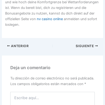
und wie hoch deine Komfortgrenze bei Wettanforderungen
ist. Wenn du bereit bist, dich zu registrieren und die
Bonusangebote zu nutzen, kannst du dich direkt auf der
offiziellen Seite von
nv casino online
anmelden und sofort
loslegen.
ANTERIOR
SIGUIENTE
Deja un comentario
Tu dirección de correo electrónico no será publicada.
Los campos obligatorios están marcados con
*
Escribe
aquí...