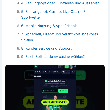
4. Zahlungsoptionen: Einzahlen und Auszahlen
5. Spielangebot: Casino, Live‑Casino &
Sportwetten
6. Mobile Nutzung & App-Erlebnis
7. Sicherheit, Lizenz und verantwortungsvolles
Spielen
8. Kundenservice und Support
9. Fazit: Solltest du nv casino wählen?