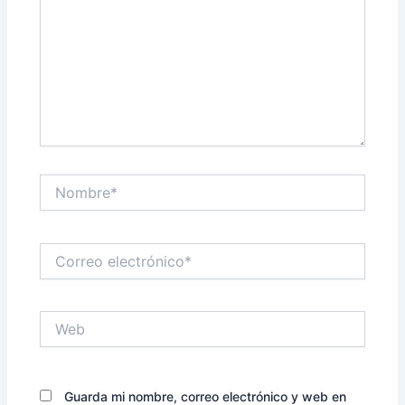
Nombre*
Correo
electrónico*
Web
Guarda mi nombre, correo electrónico y web en