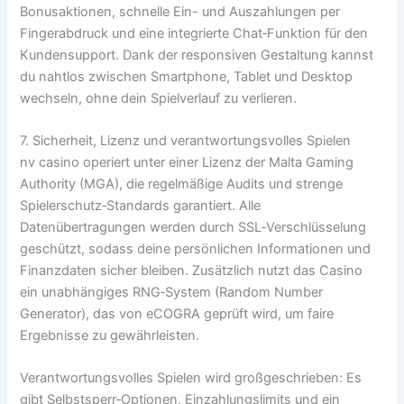
Bonusaktionen, schnelle Ein- und Auszahlungen per
Fingerabdruck und eine integrierte Chat‑Funktion für den
Kundensupport. Dank der responsiven Gestaltung kannst
du nahtlos zwischen Smartphone, Tablet und Desktop
wechseln, ohne dein Spielverlauf zu verlieren.
7. Sicherheit, Lizenz und verantwortungsvolles Spielen
nv casino operiert unter einer Lizenz der Malta Gaming
Authority (MGA), die regelmäßige Audits und strenge
Spielerschutz‑Standards garantiert. Alle
Datenübertragungen werden durch SSL‑Verschlüsselung
geschützt, sodass deine persönlichen Informationen und
Finanzdaten sicher bleiben. Zusätzlich nutzt das Casino
ein unabhängiges RNG‑System (Random Number
Generator), das von eCOGRA geprüft wird, um faire
Ergebnisse zu gewährleisten.
Verantwortungsvolles Spielen wird großgeschrieben: Es
gibt Selbstsperr‑Optionen, Einzahlungslimits und ein