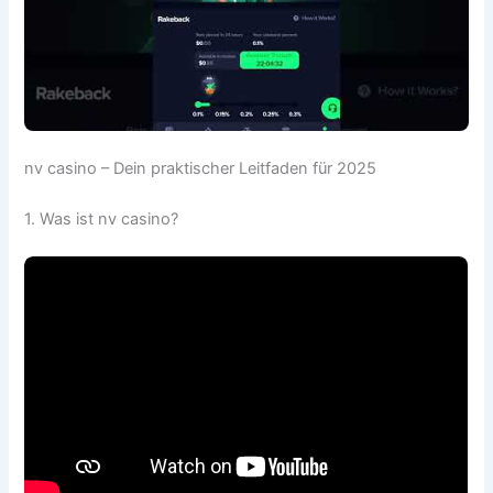
nv casino – Dein praktischer Leitfaden für 2025
1. Was ist nv casino?