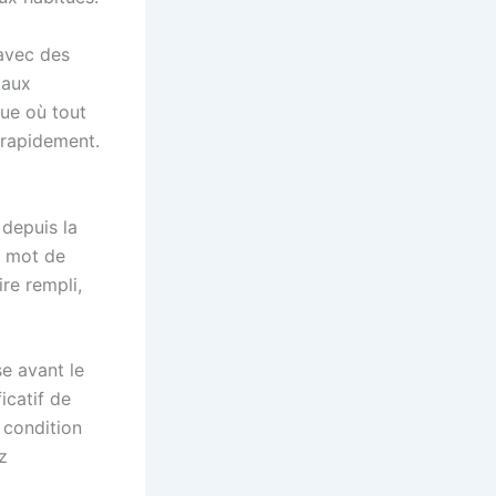
 avec des
paux
que où tout
 rapidement.
 depuis la
n mot de
re rempli,
se avant le
icatif de
 condition
z