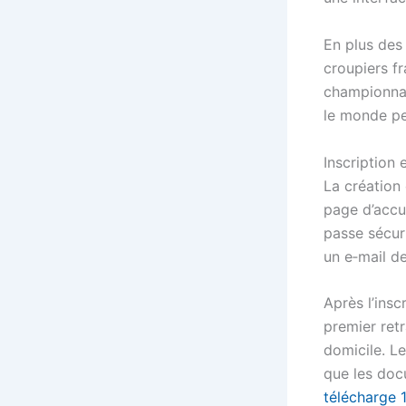
En plus des
croupiers fr
championnat
le monde peu
Inscription 
La création
page d’accue
passe sécuri
un e‑mail d
Après l’insc
premier retr
domicile. L
que les docu
télécharge 