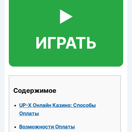
▶️
ИГРАТЬ
Содержимое
UP-X Онлайн Казино: Способы
Оплаты
Возможности Оплаты