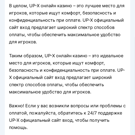
В целом, UP-X онлайн казино – это лучшее место для
игроков, которые ищут комфорт, безопасность и
конфиденциальность при оплате. UP-X официальный
сайт вход предлагает широкий спектр способов
оплаты, чтобы обеспечить максимальное удобство
для игроков.
Таким образом, UP-X онлайн казино – это идеальное
место для игроков, которые ищут комфорт,
безопасность и конфиденциальность при оплате. UP-
X официальный сайт вход предлагает широкий
спектр способов оплаты, чтобы обеспечить
максимальное удобство для игроков.
Важно! Если у вас возникли вопросы или проблемы с
оплатой, пожалуйста, обратитесь к 24/7 поддержке
UP-X официальный сайт вход, чтобы получить
помощь.