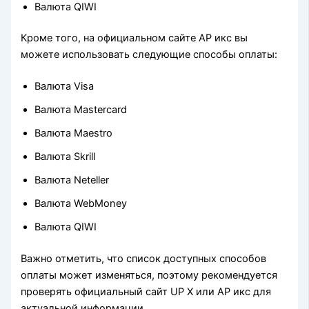
Валюта QIWI
Кроме того, на официальном сайте AP икс вы
можете использовать следующие способы оплаты:
Валюта Visa
Валюта Mastercard
Валюта Maestro
Валюта Skrill
Валюта Neteller
Валюта WebMoney
Валюта QIWI
Важно отметить, что список доступных способов
оплаты может изменяться, поэтому рекомендуется
проверять официальный сайт UP X или AP икс для
актуальной информации.