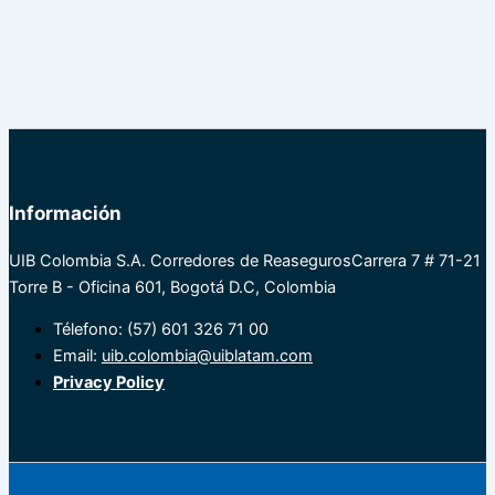
Información
UIB Colombia S.A. Corredores de Reaseguros
Carrera 7 # 71-21
Torre B - Oficina 601, Bogotá D.C, Colombia
Télefono: (57) 601 326 71 00
Email:
uib.colombia@uiblatam.com
Privacy Policy