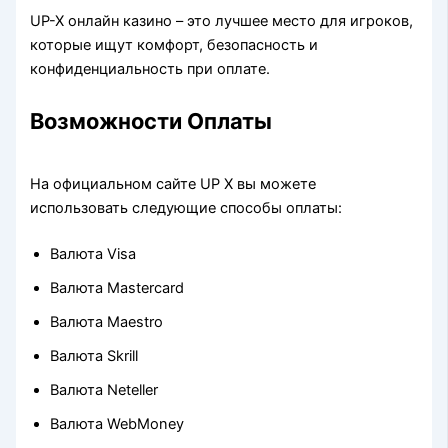
UP-X онлайн казино – это лучшее место для игроков,
которые ищут комфорт, безопасность и
конфиденциальность при оплате.
Возможности Оплаты
На официальном сайте UP X вы можете
использовать следующие способы оплаты:
Валюта Visa
Валюта Mastercard
Валюта Maestro
Валюта Skrill
Валюта Neteller
Валюта WebMoney