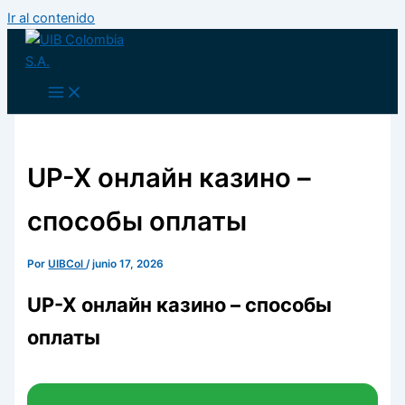
Ir al contenido
UP-X онлайн казино –
способы оплаты
Por
UIBCol
/
junio 17, 2026
UP-X онлайн казино – способы
оплаты