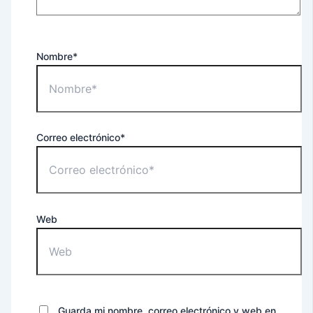
Nombre*
Correo electrónico*
Web
Guarda mi nombre, correo electrónico y web en