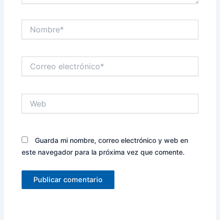
Nombre*
Correo
electrónico*
Web
Guarda mi nombre, correo electrónico y web en
este navegador para la próxima vez que comente.