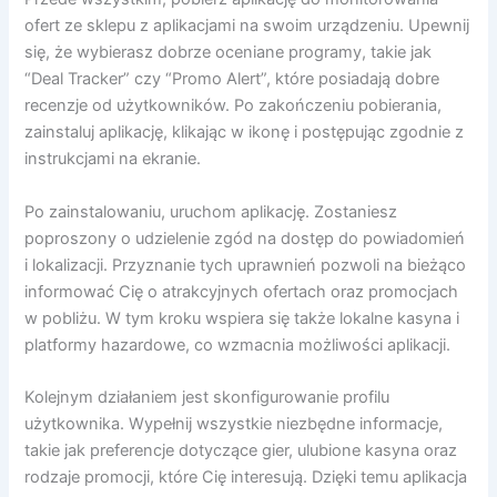
ofert ze sklepu z aplikacjami na swoim urządzeniu. Upewnij
się, że wybierasz dobrze oceniane programy, takie jak
“Deal Tracker” czy “Promo Alert”, które posiadają dobre
recenzje od użytkowników. Po zakończeniu pobierania,
zainstaluj aplikację, klikając w ikonę i postępując zgodnie z
instrukcjami na ekranie.
Po zainstalowaniu, uruchom aplikację. Zostaniesz
poproszony o udzielenie zgód na dostęp do powiadomień
i lokalizacji. Przyznanie tych uprawnień pozwoli na bieżąco
informować Cię o atrakcyjnych ofertach oraz promocjach
w pobliżu. W tym kroku wspiera się także lokalne kasyna i
platformy hazardowe, co wzmacnia możliwości aplikacji.
Kolejnym działaniem jest skonfigurowanie profilu
użytkownika. Wypełnij wszystkie niezbędne informacje,
takie jak preferencje dotyczące gier, ulubione kasyna oraz
rodzaje promocji, które Cię interesują. Dzięki temu aplikacja