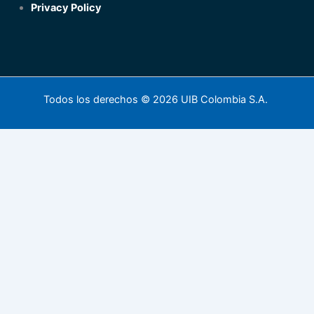
Privacy Policy
Todos los derechos © 2026 UIB Colombia S.A.