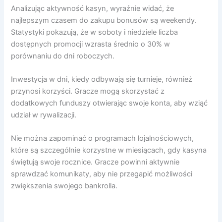
Analizując aktywność kasyn, wyraźnie widać, że
najlepszym czasem do zakupu bonusów są weekendy.
Statystyki pokazują, że w soboty i niedziele liczba
dostępnych promocji wzrasta średnio o 30% w
porównaniu do dni roboczych.
Inwestycja w dni, kiedy odbywają się turnieje, również
przynosi korzyści. Gracze mogą skorzystać z
dodatkowych funduszy otwierając swoje konta, aby wziąć
udział w rywalizacji.
Nie można zapominać o programach lojalnościowych,
które są szczególnie korzystne w miesiącach, gdy kasyna
świętują swoje rocznice. Gracze powinni aktywnie
sprawdzać komunikaty, aby nie przegapić możliwości
zwiększenia swojego bankrolla.