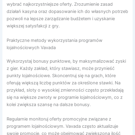
wybrać najkorzystniejsze oferty. Zrozumienie zasad
działań kasyna oraz dopasowanie ich do własnych potrzeb
pozwoli na lepsze zarządzanie budżetem i uzyskanie
większej satysfakcji z gry.
Praktyczne metody wykorzystania programów
lojalnościowych Vavada
Wykorzystaj bonusy punktowe, by maksymalizować zyski
z gier. Każdy zakład, który stawiasz, może przynieść
punkty lojalnościowe. Skoncentruj się na grach, które
oferują większą liczbę punktów za określone stawki. Na
przykład, sloty o wysokiej zmienności często przekładają
się na większe zwroty w programie lojalnościowym, co z
kolei zwiększa szansę na dalsze bonusy.
Regularnie monitoruj oferty promocyjne związane z
programem lojalnościowym. Vavada często aktualizuje
swoje promocje, co może obejmować zwiększoną ilość