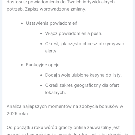
dostosuje powiadomienia do Twoich indywidualnych
potrzeb. Zapisz wprowadzone zmiany.
Ustawienia powiadomień:
Włącz powiadomienia push.
Określ, jak często chcesz otrzymywać
alerty.
Funkcyjne opcje:
Dodaj swoje ulubione kasyna do listy.
Określ zakres geograficzny dla ofert
lokalnych.
Analiza najlepszych momentów na zdobycie bonusów w
2026 roku
Od początku roku wśród graczy online zauważalny jest
wzrost aktywności w kasynach. Istotne jest, aby skupić się