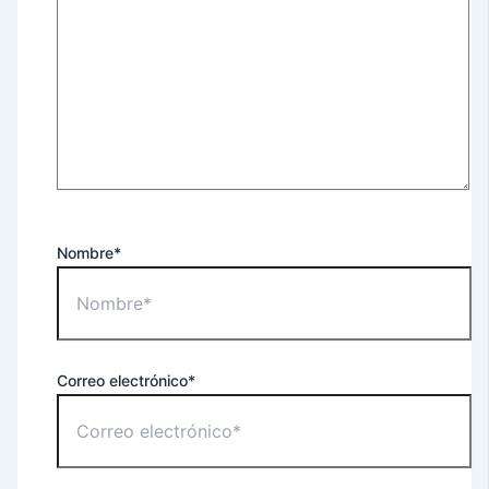
Nombre*
Correo electrónico*