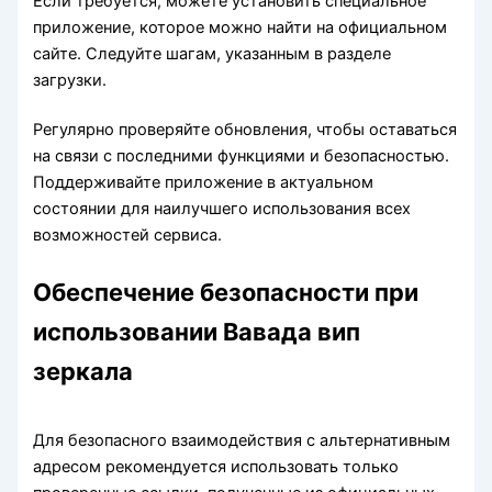
Если требуется, можете установить специальное
приложение, которое можно найти на официальном
сайте. Следуйте шагам, указанным в разделе
загрузки.
Регулярно проверяйте обновления, чтобы оставаться
на связи с последними функциями и безопасностью.
Поддерживайте приложение в актуальном
состоянии для наилучшего использования всех
возможностей сервиса.
Обеспечение безопасности при
использовании Вавада вип
зеркала
Для безопасного взаимодействия с альтернативным
адресом рекомендуется использовать только