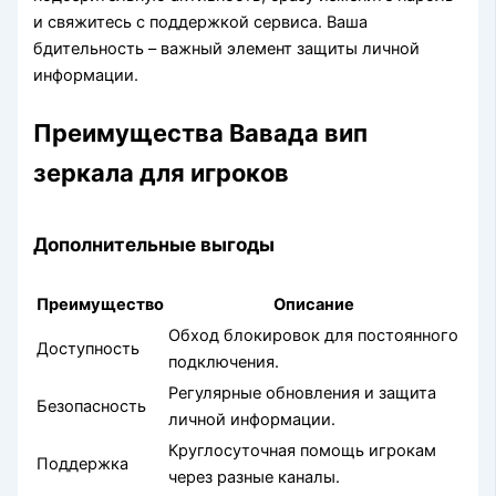
и свяжитесь с поддержкой сервиса. Ваша
бдительность – важный элемент защиты личной
информации.
Преимущества Вавада вип
зеркала для игроков
Дополнительные выгоды
Преимущество
Описание
Обход блокировок для постоянного
Доступность
подключения.
Регулярные обновления и защита
Безопасность
личной информации.
Круглосуточная помощь игрокам
Поддержка
через разные каналы.