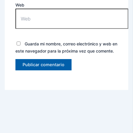
Web
Guarda mi nombre, correo electrónico y web en
este navegador para la próxima vez que comente.