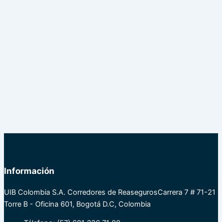
Información
UIB Colombia S.A. Corredores de Reaseguros
Carrera 7 # 71-21
Torre B - Oficina 601, Bogotá D.C, Colombia