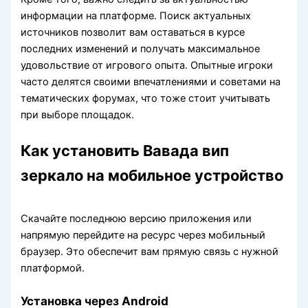
информации на платформе. Поиск актуальных
источников позволит вам оставаться в курсе
последних изменений и получать максимальное
удовольствие от игрового опыта. Опытные игроки
часто делятся своими впечатлениями и советами на
тематических форумах, что тоже стоит учитывать
при выборе площадок.
Как установить Вавада вип
зеркало на мобильное устройство
Скачайте последнюю версию приложения или
напрямую перейдите на ресурс через мобильный
браузер. Это обеспечит вам прямую связь с нужной
платформой.
Установка через Android