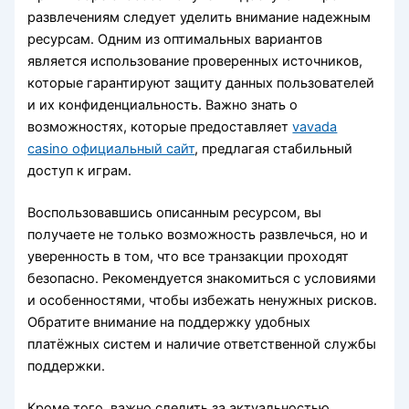
развлечениям следует уделить внимание надежным
ресурсам. Одним из оптимальных вариантов
является использование проверенных источников,
которые гарантируют защиту данных пользователей
и их конфиденциальность. Важно знать о
возможностях, которые предоставляет
vavada
casino официальный сайт
, предлагая стабильный
доступ к играм.
Воспользовавшись описанным ресурсом, вы
получаете не только возможность развлечься, но и
уверенность в том, что все транзакции проходят
безопасно. Рекомендуется знакомиться с условиями
и особенностями, чтобы избежать ненужных рисков.
Обратите внимание на поддержку удобных
платёжных систем и наличие ответственной службы
поддержки.
Кроме того, важно следить за актуальностью