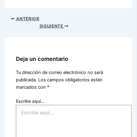
ANTERIOR
SIGUIENTE
Deja un comentario
Tu dirección de correo electrónico no será
publicada.
Los campos obligatorios están
marcados con
*
Escribe aquí...