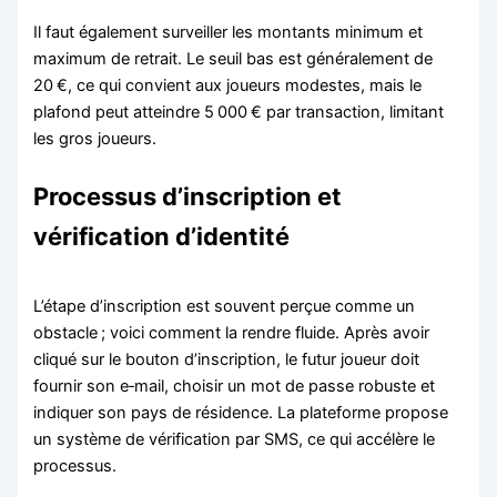
Il faut également surveiller les montants minimum et
maximum de retrait. Le seuil bas est généralement de
20 €, ce qui convient aux joueurs modestes, mais le
plafond peut atteindre 5 000 € par transaction, limitant
les gros joueurs.
Processus d’inscription et
vérification d’identité
L’étape d’inscription est souvent perçue comme un
obstacle ; voici comment la rendre fluide. Après avoir
cliqué sur le bouton d’inscription, le futur joueur doit
fournir son e‑mail, choisir un mot de passe robuste et
indiquer son pays de résidence. La plateforme propose
un système de vérification par SMS, ce qui accélère le
processus.