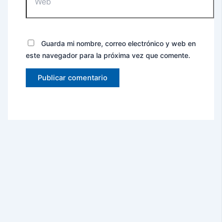
Guarda mi nombre, correo electrónico y web en
este navegador para la próxima vez que comente.