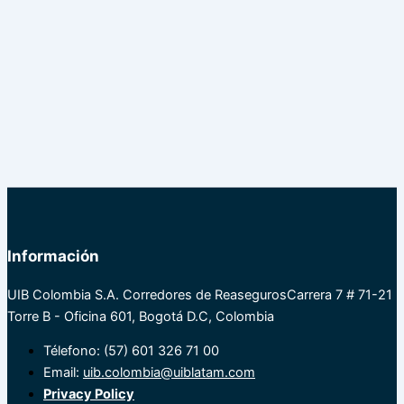
Información
UIB Colombia S.A. Corredores de Reaseguros
Carrera 7 # 71-21
Torre B - Oficina 601, Bogotá D.C, Colombia
Télefono: (57) 601 326 71 00
Email:
uib.colombia@uiblatam.com
Privacy Policy