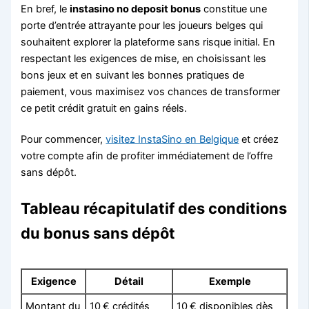
En bref, le
instasino no deposit bonus
constitue une
porte d’entrée attrayante pour les joueurs belges qui
souhaitent explorer la plateforme sans risque initial. En
respectant les exigences de mise, en choisissant les
bons jeux et en suivant les bonnes pratiques de
paiement, vous maximisez vos chances de transformer
ce petit crédit gratuit en gains réels.
Pour commencer,
visitez InstaSino en Belgique
et créez
votre compte afin de profiter immédiatement de l’offre
sans dépôt.
Tableau récapitulatif des conditions
du bonus sans dépôt
Exigence
Détail
Exemple
Montant du
10 € crédités
10 € disponibles dès