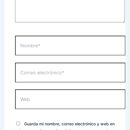
Nombre*
Correo
electrónico*
Web
Guarda mi nombre, correo electrónico y web en