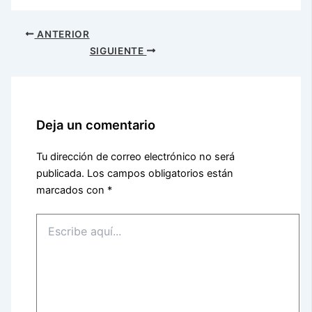
ANTERIOR
SIGUIENTE
Deja un comentario
Tu dirección de correo electrónico no será
publicada.
Los campos obligatorios están
marcados con
*
Escribe
aquí...