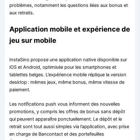
problèmes, notamment les questions liées aux bonus et
aux retraits.
Application mobile et expérience de
jeu sur mobile
InstaSino propose une application native disponible sur
iOS et Android, optimisée pour les smartphones et
tablettes belges. L’expérience mobile réplique la version
desktop : mêmes jeux, même bonus, même vitesse de
paiement.
Les notifications push vous informent des nouvelles
promotions, y compris les offres de bonus sans dépôt
qui peuvent apparaître ponctuellement. Le dépôt et le
retrait sont tout aussi simples via l’application, avec prise
en charge de Bancontact et des portefeuilles