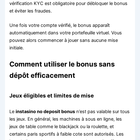
vérification KYC est obligatoire pour débloquer le bonus
et éviter les fraudes.
Une fois votre compte vérifié, le bonus apparaît
automatiquement dans votre portefeuille virtuel. Vous
pouvez alors commencer à jouer sans aucune mise
initiale.
Comment utiliser le bonus sans
dépôt efficacement
Jeux éligibles et limites de mise
Le
instasino no deposit bonus
n’est pas valable sur tous
les jeux. En général, les machines à sous en ligne, les
jeux de table comme le blackjack ou la roulette, et
certains paris sportifs à faible cote sont autorisés. Les