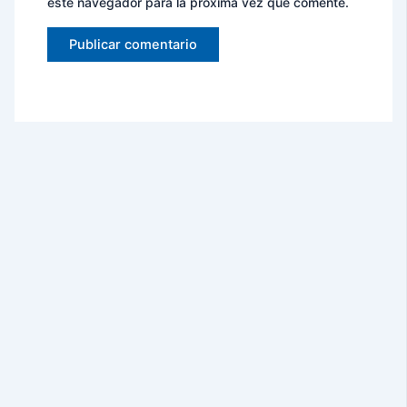
este navegador para la próxima vez que comente.