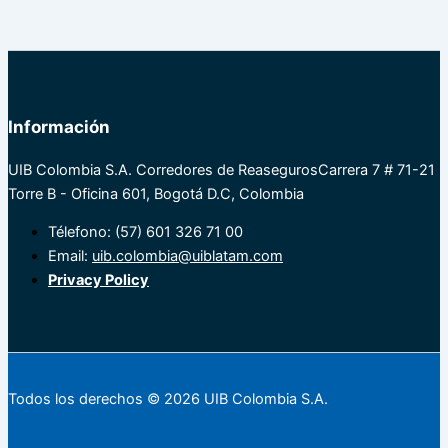
Información
UIB Colombia S.A. Corredores de Reaseguros
Carrera 7 # 71-21
Torre B - Oficina 601, Bogotá D.C, Colombia
Télefono: (57) 601 326 71 00
Email:
uib.colombia@uiblatam.com
Privacy Policy
Todos los derechos © 2026 UIB Colombia S.A.