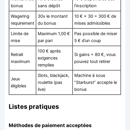
bonus
sans dépôt
l’inscription
Wagering
30x le montant
10 € × 30 = 300 € de
requirement
du bonus
mises admissibles
Limite de
Maximum 1,00 €
Pas possible de miser
mise
par pari
5 € d’un coup
100 € après
Retrait
Si gains = 80 €, vous
exigences
maximum
pouvez tout retirer
remplies
Slots, blackjack,
Machine à sous
Jeux
roulette (pas
“Starburst” accepte le
éligibles
live)
bonus
Listes pratiques
Méthodes de paiement acceptées