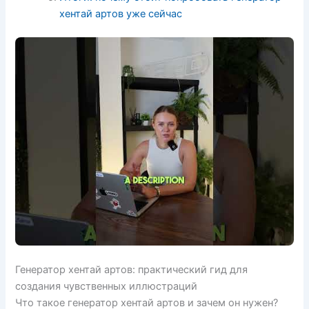
хентай артов уже сейчас
Генератор хентай артов: практический гид для
создания чувственных иллюстраций
Что такое генератор хентай артов и зачем он нужен?