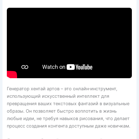
Генератор хентай артов – это онлайн‑инструмент,
использующий искусственный интеллект для
превращения ваших текстовых фантазий в визуальные
образы. Он позволяет быстро воплотить в жизнь
любые идеи, не требуя навыков рисования, что делает
процесс создания контента доступным даже новичкам.