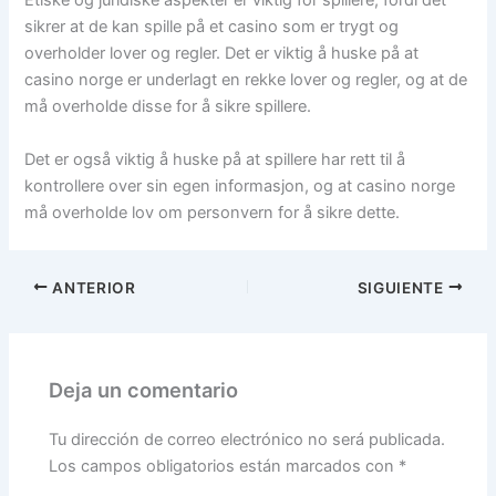
Etiske og juridiske aspekter er viktig for spillere, fordi det
sikrer at de kan spille på et casino som er trygt og
overholder lover og regler. Det er viktig å huske på at
casino norge er underlagt en rekke lover og regler, og at de
må overholde disse for å sikre spillere.
Det er også viktig å huske på at spillere har rett til å
kontrollere over sin egen informasjon, og at casino norge
må overholde lov om personvern for å sikre dette.
ANTERIOR
SIGUIENTE
Deja un comentario
Tu dirección de correo electrónico no será publicada.
Los campos obligatorios están marcados con
*