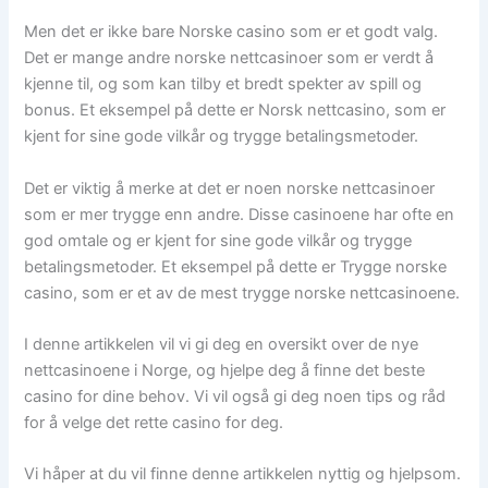
Men det er ikke bare Norske casino som er et godt valg.
Det er mange andre norske nettcasinoer som er verdt å
kjenne til, og som kan tilby et bredt spekter av spill og
bonus. Et eksempel på dette er Norsk nettcasino, som er
kjent for sine gode vilkår og trygge betalingsmetoder.
Det er viktig å merke at det er noen norske nettcasinoer
som er mer trygge enn andre. Disse casinoene har ofte en
god omtale og er kjent for sine gode vilkår og trygge
betalingsmetoder. Et eksempel på dette er Trygge norske
casino, som er et av de mest trygge norske nettcasinoene.
I denne artikkelen vil vi gi deg en oversikt over de nye
nettcasinoene i Norge, og hjelpe deg å finne det beste
casino for dine behov. Vi vil også gi deg noen tips og råd
for å velge det rette casino for deg.
Vi håper at du vil finne denne artikkelen nyttig og hjelpsom.