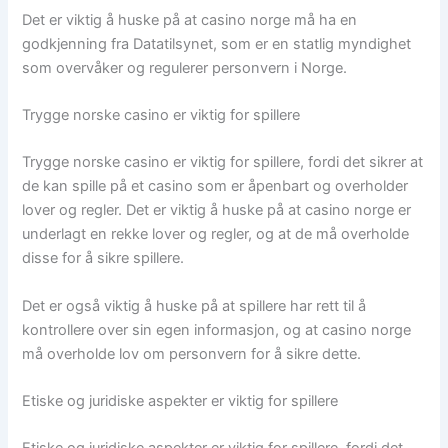
Det er viktig å huske på at casino norge må ha en
godkjenning fra Datatilsynet, som er en statlig myndighet
som overvåker og regulerer personvern i Norge.
Trygge norske casino er viktig for spillere
Trygge norske casino er viktig for spillere, fordi det sikrer at
de kan spille på et casino som er åpenbart og overholder
lover og regler. Det er viktig å huske på at casino norge er
underlagt en rekke lover og regler, og at de må overholde
disse for å sikre spillere.
Det er også viktig å huske på at spillere har rett til å
kontrollere over sin egen informasjon, og at casino norge
må overholde lov om personvern for å sikre dette.
Etiske og juridiske aspekter er viktig for spillere